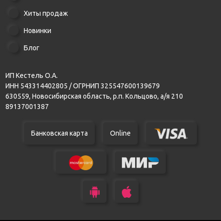
Хиты продаж
Новинки
Блог
ИП Кестель О.А.
ИНН 543314402805 / ОГРНИП 325547600139679
630559, Новосибирская область, р.п. Кольцово, а/я 210
89137001387
Банковская карта
Online