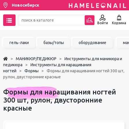
Новосибирск
Войти
Корзина
89137001387
гель-лаки
базы/топы
оборудование
ма
Написать на email
МАНИКЮР/ПЕДИКЮР
Инструменты для маникюра и
Чат в MAX
педикюра
Инструменты для наращивания
ногтей
Формы
Формы для наращивания ногтей 300 шт,
рулон, двусторонние красные
Акции
Формы для наращивания ногтей
Избранное
300 шт, рулон, двусторонние
красные