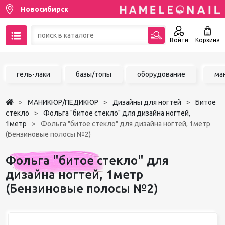
Новосибирск
Войти
Корзина
89137001387
гель-лаки
базы/топы
оборудование
ма
Написать на email
МАНИКЮР/ПЕДИКЮР
Дизайны для ногтей
Битое
Чат в MAX
стекло
Фольга "битое стекло" для дизайна ногтей,
1метр
Фольга "битое стекло" для дизайна ногтей, 1метр
(Бензиновые полосы №2)
Акции
Фольга "битое стекло" для
Избранное
дизайна ногтей, 1метр
(Бензиновые полосы №2)