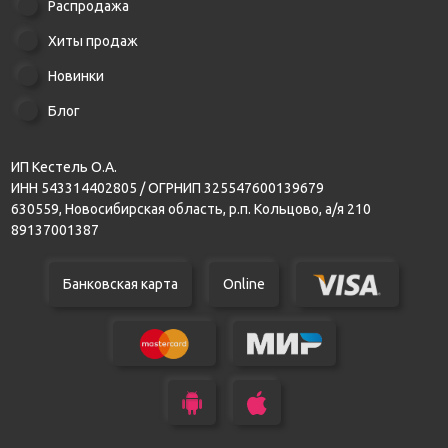
Распродажа
Хиты продаж
Новинки
Блог
ИП Кестель О.А.
ИНН 543314402805 / ОГРНИП 325547600139679
630559, Новосибирская область, р.п. Кольцово, а/я 210
89137001387
Банковская карта
Online