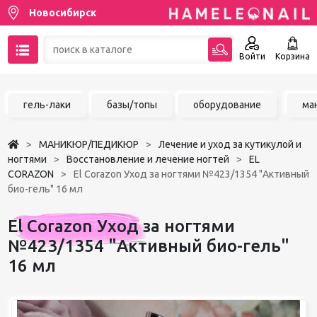
Новосибирск
Войти
Корзина
89137001387
гель-лаки
базы/топы
оборудование
ма
Написать на email
МАНИКЮР/ПЕДИКЮР
Лечение и уход за кутикулой и
Чат в MAX
ногтями
Восстановление и лечение ногтей
EL
CORAZON
El Corazon Уход за ногтями №423/1354 "Активный
био-гель" 16 мл
Акции
El Corazon Уход за ногтями
Избранное
№423/1354 "Активный био-гель"
16 мл