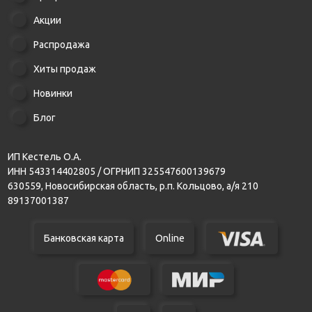
Акции
Распродажа
Хиты продаж
Новинки
Блог
ИП Кестель О.А.
ИНН 543314402805 / ОГРНИП 325547600139679
630559, Новосибирская область, р.п. Кольцово, а/я 210
89137001387
Банковская карта
Online