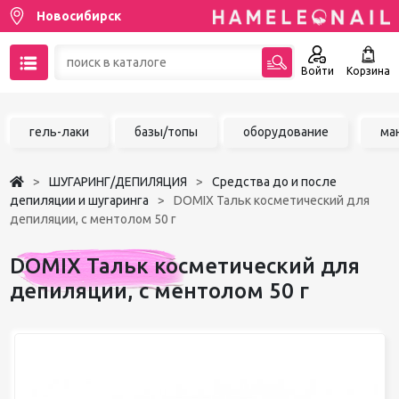
Новосибирск
Войти
Корзина
89137001387
гель-лаки
базы/топы
оборудование
ма
Написать на email
ШУГАРИНГ/ДЕПИЛЯЦИЯ
Средства до и после
Чат в MAX
депиляции и шугаринга
DOMIX Тальк косметический для
депиляции, с ментолом 50 г
Акции
DOMIX Тальк косметический для
Избранное
депиляции, с ментолом 50 г