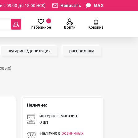
и с 09.00 до 18.00 НСК)
Написать
MAX
0
Избранное
Войти
Корзина
гориям:
шугаринг/депиляция
распродажа
РЕСНИЦ
УХОД
зовые)
атериалы
Уход за бровями и ресницами
ресниц
Уход за руками и ногами
Уход за лицом и телом
ИЛЯЦИЯ
АКСЕССУАРЫ
ии
Наличие:
Вазы и цветы
иалы для
Декор для дома
интернет-магазин
Шкатулки
0 шт
сле
БРЕНДЫ
ринга
наличие в
розничных