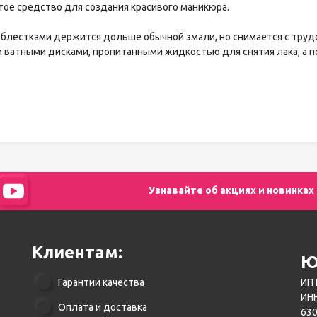
тое средство для создания красивого маникюра.
с блестками держится дольше обычной эмали, но снимается с труд
и ватными дисками, пропитанными жидкостью для снятия лака, а п
Узнавайте об акциях и новинках
Клиентам:
Ю
Гарантии качества
ИП 
ИНН
Оплата и доставка
630