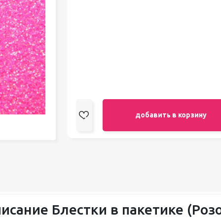
педикюра
Кисти
Лак для ногтей
Лампы для сушки ногтей
Лечение и уход за кутикулой и
ногтями
Пилки для ногтей
Полигели
Расходные материалы
Средства для кислотного и
щелочного педикюра
добавить в корзину
Стерилизаторы
Оборудование
исание Блестки в пакетике (Роз