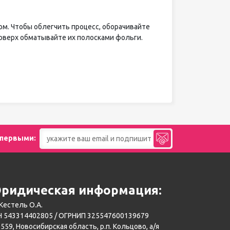
ом. Чтобы облегчить процесс, оборачивайте
оверх обматывайте их полосками фольги.
 первыми:
ридическая информация:
Кестель О.А.
 543314402805 / ОГРНИП 325547600139679
559, Новосибирская область, р.п. Кольцово, а/я