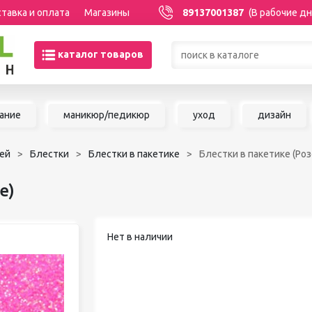
тавка и оплата
Магазины
89137001387
(В рабочие дн
каталог товаров
Товары со скидками по кате
ание
маникюр/педикюр
уход
дизайн
МАНИКЮР/ПЕДИКЮР
НАРАЩИВАНИЕ 
ей
Блестки
Блестки в пакетике
Блестки в пакетике (Ро
Акриловая система
Сопутствующие м
Аксессуары для мастеров
для наращивания 
е)
Аппаратный маникюр и
ШУГАРИНГ/ДЕП
педикюр
Базы и топы
Воск для депиляц
Нет в наличии
Гели
Воскоплавы
Гель-краска
Расходные матер
Гель-лаки
депиляции
Дизайны для ногтей
Средства до и по
Жидкости
депиляции и шуга
Инструменты для маникюра и