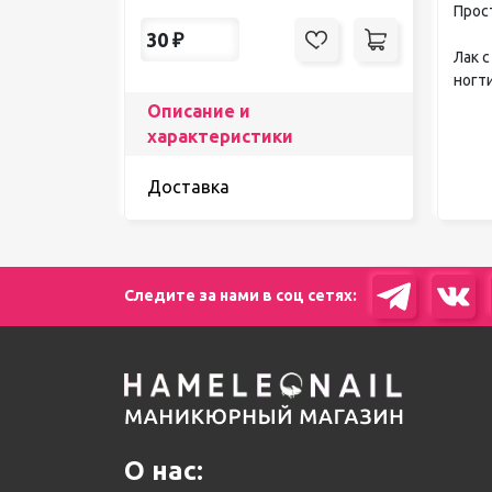
Прос
30
₽
Лак 
ногт
Описание и
характеристики
Доставка
Следите за нами в соц сетях:
О нас: