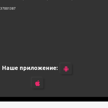
0
137001387
Наше приложение:
ьности.