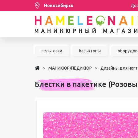
Новосибирск
Дос
Распродажа
гель-лаки
базы/топы
оборудов
МАНИКЮР/ПЕДИКЮР
МАНИКЮР/ПЕДИКЮР
Дизайны для ногт
НАРАЩИВАНИЕ РЕСНИЦ
Блестки в пакетике (Розовы
ШУГАРИНГ/ДЕПИЛЯЦИЯ
УХОД
АКСЕССУАРЫ
БРЕНДЫ