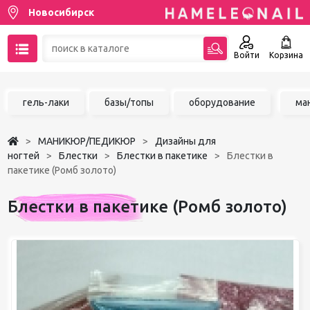
Новосибирск
Войти
Корзина
89137001387
гель-лаки
базы/топы
оборудование
ма
Написать на email
МАНИКЮР/ПЕДИКЮР
Дизайны для
Чат в MAX
ногтей
Блестки
Блестки в пакетике
Блестки в
пакетике (Ромб золото)
Акции
Блестки в пакетике (Ромб золото)
Избранное