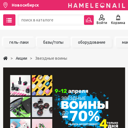
Новосибирск
Войти
Корзина
89137001387
гель-лаки
базы/топы
оборудование
ма
Написать на email
Акции
Звездные воины
Чат в MAX
Акции
Избранное