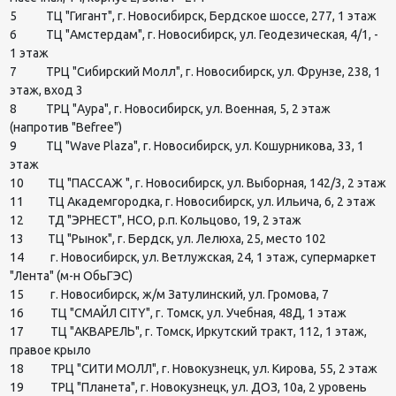
5 ТЦ "Гигант", г. Новосибирск, Бердское шоссе, 277, 1 этаж
6 ТЦ "Амстердам", г. Новосибирск, ул. Геодезическая, 4/1, -
1 этаж
7 ТРЦ "Сибирский Молл", г. Новосибирск, ул. Фрунзе, 238, 1
этаж, вход 3
8 ТРЦ "Аура", г. Новосибирск, ул. Военная, 5, 2 этаж
(напротив "Befree")
9 ТЦ "Wave Plaza", г. Новосибирск, ул. Кошурникова, 33, 1
этаж
10 ТЦ "ПАССАЖ ", г. Новосибирск, ул. Выборная, 142/3, 2 этаж
11 ТЦ Академгородка, г. Новосибирск, ул. Ильича, 6, 2 этаж
12 ТД "ЭРНЕСТ", НСО, р.п. Кольцово, 19, 2 этаж
13 ТЦ "Рынок", г. Бердск, ул. Лелюха, 25, место 102
14 г. Новосибирск, ул. Ветлужская, 24, 1 этаж, супермаркет
"Лента" (м-н ОбьГЭС)
15 г. Новосибирск, ж/м Затулинский, ул. Громова, 7
16 ТЦ "СМАЙЛ CITY", г. Томск, ул. Учебная, 48Д, 1 этаж
17 ТЦ "АКВАРЕЛЬ", г. Томск, Иркутский тракт, 112, 1 этаж,
правое крыло
18 ТРЦ "СИТИ МОЛЛ", г. Новокузнецк, ул. Кирова, 55, 2 этаж
19 ТРЦ "Планета", г. Новокузнецк, ул. ДОЗ, 10а, 2 уровень