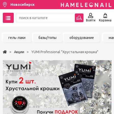
Новосибирск
Войти
Корзина
89137001387
гель-лаки
базы/топы
оборудование
ма
Написать на email
Акции
YUMI Professional "Хрустальная крошка"
Чат в MAX
Акции
Избранное