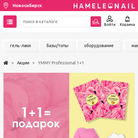
Новосибирск
Войти
Корзина
89137001387
гель-лаки
базы/топы
оборудование
ма
Написать на email
Акции
YMMY Professional 1+1
Чат в MAX
Акции
Избранное