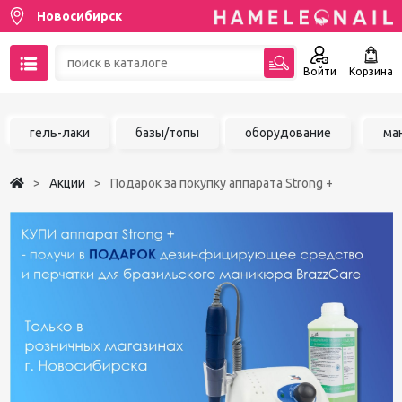
Новосибирск
Войти
Корзина
89137001387
гель-лаки
базы/топы
оборудование
ма
Написать на email
Акции
Подарок за покупку аппарата Strong +
Чат в MAX
Акции
Избранное