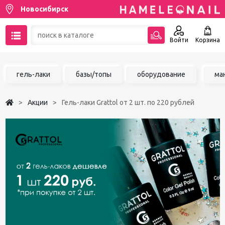
Новосибирск
Войти
Корзина
89137001387
гель-лаки
базы/топы
оборудование
ма
Написать на email
Акции
Гель-лаки Grattol от 2 шт. по 220 рублей
Чат в MAX
Акции
Избранное