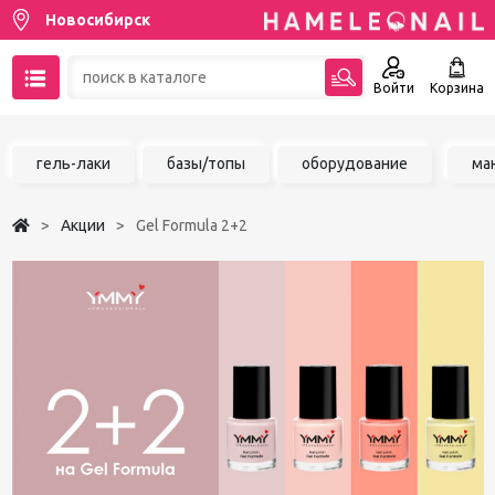
Новосибирск
Войти
Корзина
89137001387
гель-лаки
базы/топы
оборудование
ма
Написать на email
Акции
Gel Formula 2+2
Чат в MAX
Акции
Избранное