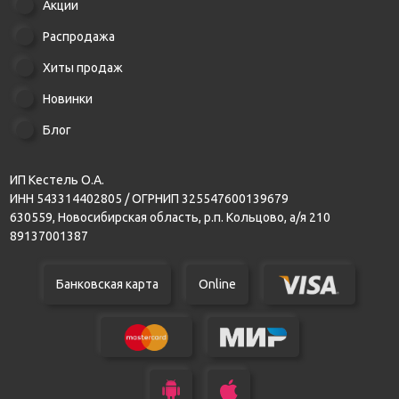
Акции
Распродажа
Хиты продаж
Новинки
Блог
ИП Кестель О.А.
ИНН 543314402805 / ОГРНИП 325547600139679
630559, Новосибирская область, р.п. Кольцово, а/я 210
89137001387
Банковская карта
Online