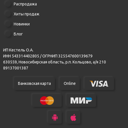
Распродажа
Хиты продаж
Новинки
Блог
ИП Кестель О.А.
ИНН 543314402805 / ОГРНИП 325547600139679
630559, Новосибирская область, р.п. Кольцово, а/я 210
89137001387
Банковская карта
Online