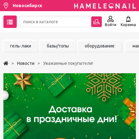
Новосибирск
Войти
Корзина
89137001387
гель-лаки
базы/топы
оборудование
ма
Написать на email
Новости
Уважаемые покупатели!
Чат в MAX
Акции
Избранное