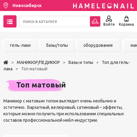
Новосибирск
Войти
Корзина
89137001387
гель-лаки
базы/топы
оборудование
ма
Написать на email
МАНИКЮР/ПЕДИКЮР
Базы и топы
Топ для гель-
Чат в MAX
лака
Топ матовый
Акции
Топ матовый
Избранное
Маникюр с матовым топом выглядит очень необычно и
эстетично. Бархатный, велюровый, сатиновый – эффекты,
которые можно получить при использовании специальных
составов профессиональной нейл-индустрии.