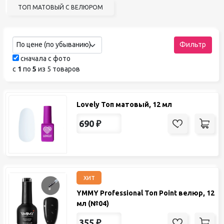
ТОП МАТОВЫЙ С ВЕЛЮРОМ
По цене (по убыванию)
Фильтр
сначала с фото
с
1
по
5
из 5 товаров
Lovely Топ матовый, 12 мл
690
₽
хит
YMMY Professional Топ Point велюр, 12
мл (№04)
355
₽