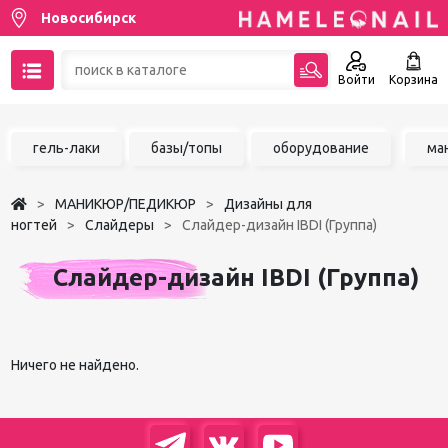
Новосибирск
Войти
Корзина
89137001387
гель-лаки
базы/топы
оборудование
ма
Написать на email
МАНИКЮР/ПЕДИКЮР
Дизайны для
Чат в MAX
ногтей
Слайдеры
Слайдер-дизайн IBDI (Группа)
Акции
Слайдер-дизайн IBDI (Группа)
Избранное
Ничего не найдено.