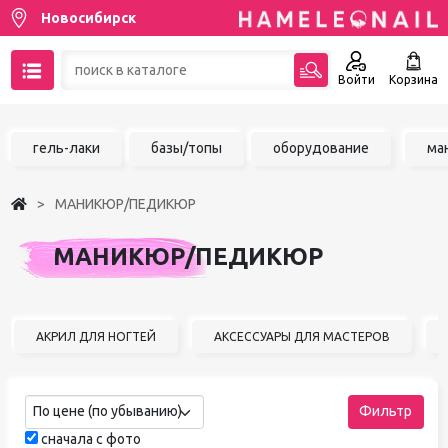
Новосибирск
Войти
Корзина
89137001387
гель-лаки
базы/топы
оборудование
ма
Написать на email
МАНИКЮР/ПЕДИКЮР
Чат в MAX
МАНИКЮР/ПЕДИКЮР
Акции
Избранное
АКРИЛ ДЛЯ НОГТЕЙ
АКСЕССУАРЫ ДЛЯ МАСТЕРОВ
По цене (по убыванию)
Фильтр
сначала с фото