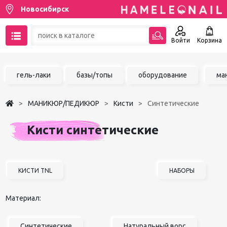
Новосибирск
Войти
Корзина
89137001387
гель-лаки
базы/топы
оборудование
ма
Написать на email
МАНИКЮР/ПЕДИКЮР
Кисти
Синтетические
Чат в MAX
Кисти синтетические
Акции
Избранное
КИСТИ TNL
НАБОРЫ
Материал:
Синтетические
Натуральный ворс