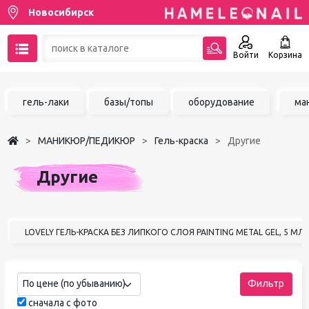
Новосибирск
Войти
Корзина
89137001387
гель-лаки
базы/топы
оборудование
ма
Написать на email
МАНИКЮР/ПЕДИКЮР
Гель-краска
Другие
Чат в MAX
Другие
Акции
Избранное
LOVELY ГЕЛЬ-КРАСКА БЕЗ ЛИПКОГО СЛОЯ PAINTING METAL GEL, 5 МЛ
По цене (по убыванию)
Фильтр
сначала с фото