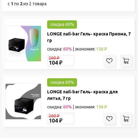
с
1
по
2
из 2 товара
скидка 60%
LONGE nail-bar Гель- краска Призма, 7
гр
скидка:
60%
|
экономия:
156 ₽
260
₽
104
₽
скидка 60%
LONGE nail-bar Гель- краска для
литья, 7 гр
скидка:
60%
|
экономия:
156 ₽
260
₽
104
₽