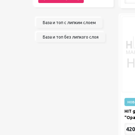
База и топ с липким слоем
База и топ без липкого слоя
нов
HIT 
"Opa
420