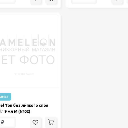
инка
gel Топ без липкого слоя
l" 9 мл М (№02)
₽