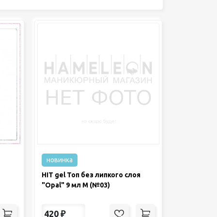
новинка
HIT gel Топ без липкого слоя
"Opal" 9 мл М (№03)
420
₽