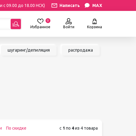
и с 09.00 до 18.00 НСК)
Написать
MAX
0
Избранное
Войти
Корзина
гориям:
шугаринг/депиляция
распродажа
РЕСНИЦ
УХОД
атериалы
Уход за бровями и ресницами
ресниц
Уход за руками и ногами
Уход за лицом и телом
ИЛЯЦИЯ
АКСЕССУАРЫ
ии
Вазы и цветы
иалы для
Декор для дома
Шкатулки
сле
и
По скидке
с
1
по
4
из 4 товара
БРЕНДЫ
ринга