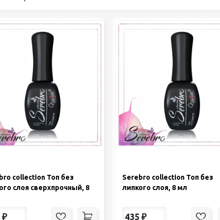
педикюра
Кисти
Лак для ногтей
Лампы для сушки ногтей
Лечение и уход за кутикулой и
ногтями
Пилки для ногтей
Полигели
Расходные материалы
Средства для кислотного и
щелочного педикюра
Стерилизаторы
Оборудование
bro collection Топ без
Serebro collection Топ без
ого слоя сверхпрочный, 8
липкого слоя, 8 мл
₽
435
₽