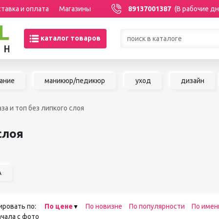
тавка и оплата
Магазины
89137001387
(В рабочие дн
каталог товаров
Товары со скидками по кате
ание
маникюр/педикюр
уход
дизайн
МАНИКЮР/ПЕДИКЮР
НАРАЩИВАНИЕ 
аза и топ без липкого слоя
Акриловая система
Сопутствующие м
Аксессуары для мастеров
для наращивания 
слоя
Аппаратный маникюр и
ШУГАРИНГ/ДЕП
педикюр
Базы и топы
Воск для депиляц
Гели
Воскоплавы
А
Гель-краска
Расходные матер
Гель-лаки
депиляции
Дизайны для ногтей
Средства до и по
ировать по:
По цене
По новизне
По популярности
По имен
Жидкости
депиляции и шуга
чала с фото
Инструменты для маникюра и