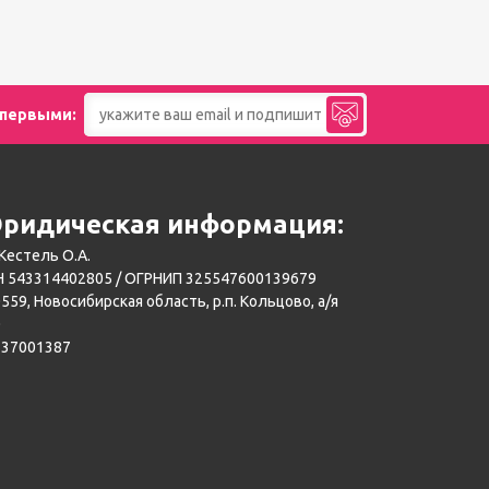
 первыми:
ридическая информация:
Кестель О.А.
 543314402805 / ОГРНИП 325547600139679
559, Новосибирская область, р.п. Кольцово, а/я
0
137001387