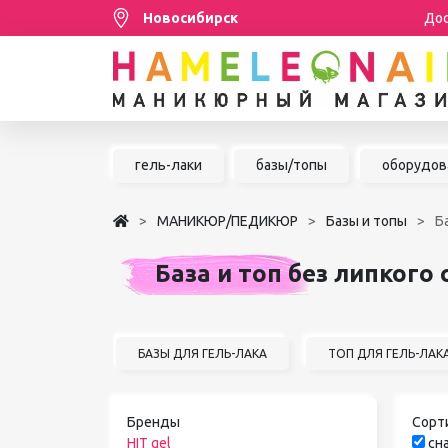
Новосибирск
Дос
Распродажа
гель-лаки
базы/топы
оборудов
МАНИКЮР/ПЕДИКЮР
МАНИКЮР/ПЕДИКЮР
Базы и топы
Б
НАРАЩИВАНИЕ РЕСНИЦ
База и топ без липкого 
ШУГАРИНГ/ДЕПИЛЯЦИЯ
УХОД
АКСЕССУАРЫ
БАЗЫ ДЛЯ ГЕЛЬ-ЛАКА
ТОП ДЛЯ ГЕЛЬ-ЛАК
БРЕНДЫ
Бренды
Сорт
HIT gel
сна