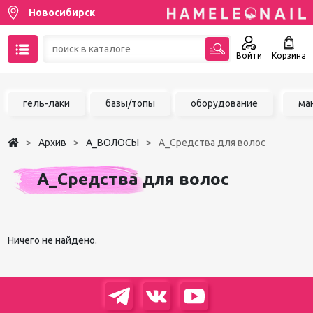
Новосибирск
Войти
Корзина
89137001387
гель-лаки
базы/топы
оборудование
ма
Написать на email
Архив
А_ВОЛОСЫ
А_Средства для волос
Чат в MAX
А_Средства для волос
Акции
Избранное
Ничего не найдено.