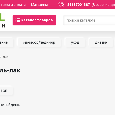
тавка и оплата
Магазины
89137001387
(В рабочие дн
каталог товаров
Товары со скидками по кате
ание
маникюр/педикюр
уход
дизайн
МАНИКЮР/ПЕДИКЮР
НАРАЩИВАНИЕ 
ль-лак
Акриловая система
Сопутствующие м
Аксессуары для мастеров
для наращивания 
ель-лак
Аппаратный маникюр и
ШУГАРИНГ/ДЕП
педикюр
Базы и топы
Воск для депиляц
Гели
Воскоплавы
А+ТОП
Гель-краска
Расходные матер
Гель-лаки
депиляции
Дизайны для ногтей
не найдено.
Средства до и по
Жидкости
депиляции и шуга
Инструменты для маникюра и