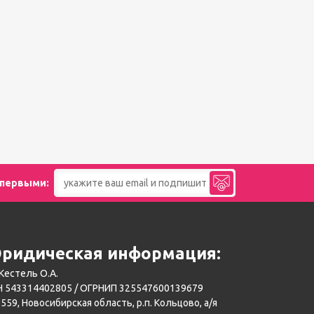
 первыми:
ридическая информация:
Кестель О.А.
 543314402805 / ОГРНИП 325547600139679
559, Новосибирская область, р.п. Кольцово, а/я