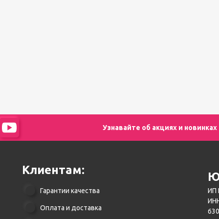
педикюра
Кисти
Лак для ногтей
Лампы для сушки ногтей
Лечение и уход за кутикулой и
ногтями
Пилки для ногтей
Полигели
Расходные материалы
Средства для кислотного и
щелочного педикюра
Стерилизаторы
Узнавайте об акциях и новинках
Оборудование
Клиентам:
Ю
Гарантии качества
ИП 
ИНН
Оплата и доставка
630