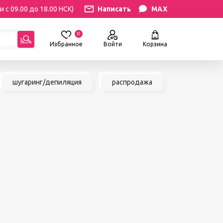
и с 09.00 до 18.00 НСК)
Написать
MAX
0
Избранное
Войти
Корзина
гориям:
шугаринг/депиляция
распродажа
РЕСНИЦ
УХОД
атериалы
Уход за бровями и ресницами
ресниц
Уход за руками и ногами
Уход за лицом и телом
ИЛЯЦИЯ
АКСЕССУАРЫ
ии
Вазы и цветы
иалы для
Декор для дома
Шкатулки
сле
БРЕНДЫ
ринга