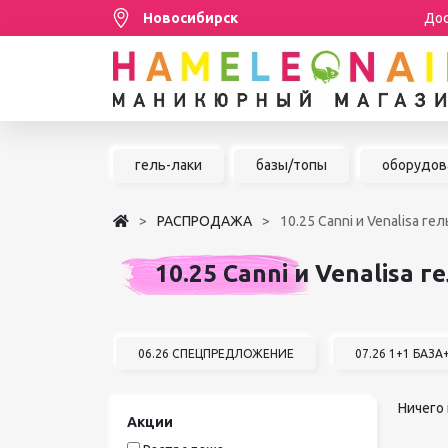
Новосибирск
Дос
Распродажа
гель-лаки
базы/топы
оборудов
МАНИКЮР/ПЕДИКЮР
РАСПРОДАЖА
10.25 Canni и Venalisa ге
НАРАЩИВАНИЕ РЕСНИЦ
10.25 Canni и Venalisa г
ШУГАРИНГ/ДЕПИЛЯЦИЯ
УХОД
АКСЕССУАРЫ
06.26 СПЕЦПРЕДЛОЖЕНИЕ
07.26 1+1 БАЗ
БРЕНДЫ
Ничего 
Акции