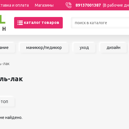
тавка и оплата
Магазины
89137001387
(В рабочие дн
каталог товаров
Товары со скидками по кате
ание
маникюр/педикюр
уход
дизайн
МАНИКЮР/ПЕДИКЮР
НАРАЩИВАНИЕ 
ль-лак
Акриловая система
Сопутствующие м
Аксессуары для мастеров
для наращивания 
ель-лак
Аппаратный маникюр и
ШУГАРИНГ/ДЕП
педикюр
Базы и топы
Воск для депиляц
Гели
Воскоплавы
А+ТОП
Гель-краска
Расходные матер
Гель-лаки
депиляции
Дизайны для ногтей
не найдено.
Средства до и по
Жидкости
депиляции и шуга
Инструменты для маникюра и