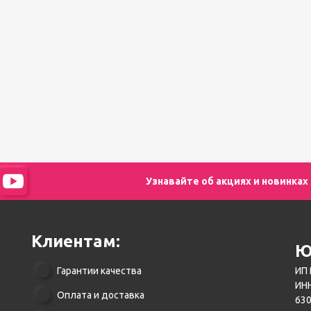
педикюра
Кисти
Лак для ногтей
Лампы для сушки ногтей
Лечение и уход за кутикулой и
ногтями
Пилки для ногтей
Полигели
Расходные материалы
Средства для кислотного и
щелочного педикюра
Стерилизаторы
Узнавайте об акциях и новинках
Оборудование
Клиентам:
Ю
Гарантии качества
ИП 
ИНН
Оплата и доставка
630