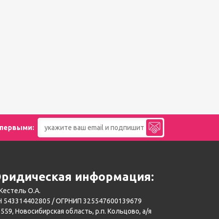
 первыми:
ридическая информация:
Кестель О.А.
 543314402805 / ОГРНИП 325547600139679
559, Новосибирская область, р.п. Кольцово, а/я