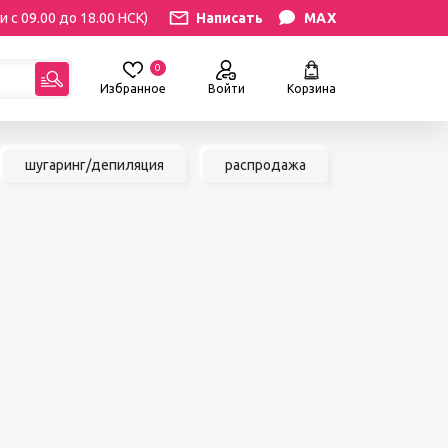
и с 09.00 до 18.00 НСК)
Написать
MAX
0
Избранное
Войти
Корзина
гориям:
шугаринг/депиляция
распродажа
РЕСНИЦ
УХОД
атериалы
Уход за бровями и ресницами
ресниц
Уход за руками и ногами
Уход за лицом и телом
ИЛЯЦИЯ
АКСЕССУАРЫ
ии
Вазы и цветы
иалы для
Декор для дома
Шкатулки
сле
БРЕНДЫ
ринга