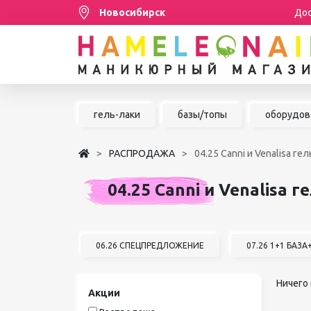
Новосибирск
Дос
Распродажа
гель-лаки
базы/топы
оборудов
МАНИКЮР/ПЕДИКЮР
РАСПРОДАЖА
04.25 Canni и Venalisa ге
НАРАЩИВАНИЕ РЕСНИЦ
04.25 Canni и Venalisa г
ШУГАРИНГ/ДЕПИЛЯЦИЯ
УХОД
АКСЕССУАРЫ
06.26 СПЕЦПРЕДЛОЖЕНИЕ
07.26 1+1 БАЗ
БРЕНДЫ
Ничего 
Акции