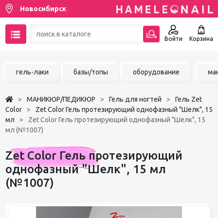
Новосибирск
Войти
Корзина
89137001387
гель-лаки
базы/топы
оборудование
ма
Написать на email
МАНИКЮР/ПЕДИКЮР
Гель для ногтей
Гель Zet
Чат в MAX
Color
Zet Color Гель протезирующий однофазный "Шелк", 15
мл
Zet Color Гель протезирующий однофазный "Шелк", 15
мл (№1007)
Акции
Zet Color Гель протезирующий
Избранное
однофазный "Шелк", 15 мл
(№1007)