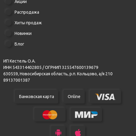
Акции
Распродажа
Хиты продаж
Новинки
Блог
ИП Кестель О.А.
ИНН 543314402805 / ОГРНИП 325547600139679
630559, Новосибирская область, р.п. Кольцово, а/я 210
89137001387
Банковская карта
Online