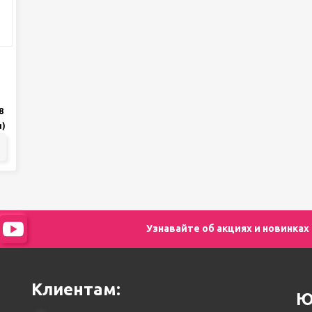
8
)
Узнавайте об акциях и новинках
Клиентам:
Ю