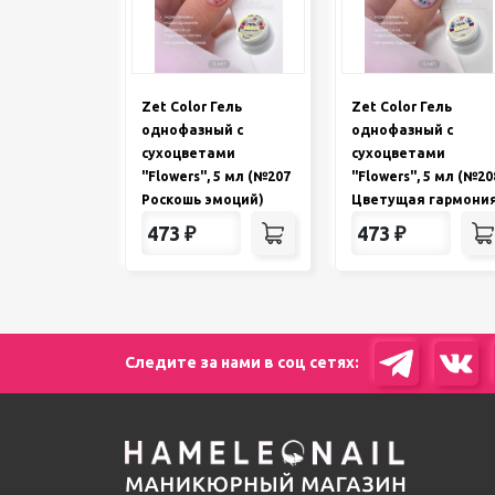
Zet Color Гель
Zet Color Гель
однофазный с
однофазный с
сухоцветами
сухоцветами
"Flowers", 5 мл (№207
"Flowers", 5 мл (№20
Роскошь эмоций)
Цветущая гармония
473
₽
473
₽
Следите за нами в соц сетях: