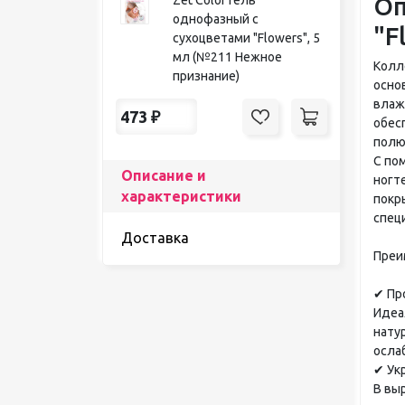
Оп
однофазный с
"F
сухоцветами "Flowers", 5
мл (№211 Нежное
Колл
признание)
осно
влаж
473
₽
обес
полюб
С по
Описание и
ногт
характеристики
покр
спец
Доставка
Преи
✔ Пр
Идеа
нату
осла
✔ Ук
В вы