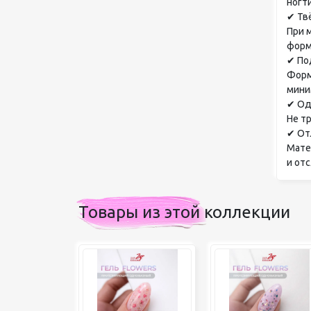
ногт
✔ Тв
При 
форм
✔ По
Форм
мини
✔ Од
Не т
✔ Отл
Мате
и отс
Товары из этой коллекции