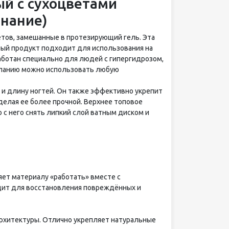
ый с сухоцветами
знание)
етов, замешанные в протезирующий гель. Эта
нный продукт подходит для использования на
работан специально для людей с гипергидрозом,
желанию можно использовать любую
и длину ногтей. Он также эффективно укрепит
делая ее более прочной. Верхнее топовое
 с него снять липкий слой ватным диском и
яет материалу «работать» вместе с
одит для восстановления повреждённых и
рхитектуры. Отлично укрепляет натуральные