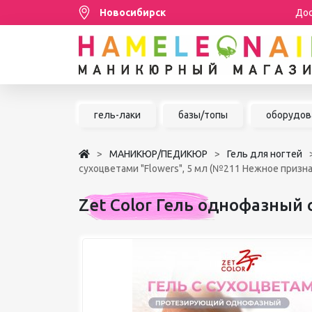
Новосибирск
Дос
Распродажа
гель-лаки
базы/топы
оборудов
МАНИКЮР/ПЕДИКЮР
МАНИКЮР/ПЕДИКЮР
Гель для ногтей
НАРАЩИВАНИЕ РЕСНИЦ
сухоцветами "Flowers", 5 мл (№211 Нежное призна
ШУГАРИНГ/ДЕПИЛЯЦИЯ
Zet Color Гель однофазный 
УХОД
АКСЕССУАРЫ
БРЕНДЫ