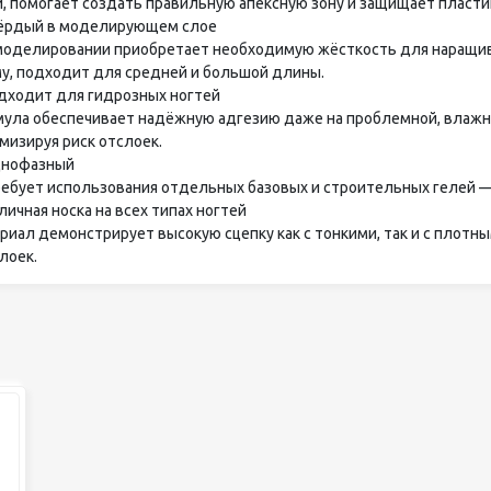
и, помогает создать правильную апексную зону и защищает пластин
ёрдый в моделирующем слое
моделировании приобретает необходимую жёсткость для наращива
у, подходит для средней и большой длины.
дходит для гидрозных ногтей
ула обеспечивает надёжную адгезию даже на проблемной, влажно
мизируя риск отслоек.
нофазный
ребует использования отдельных базовых и строительных гелей —
ичная носка на всех типах ногтей
риал демонстрирует высокую сцепку как с тонкими, так и с плотн
лоек.