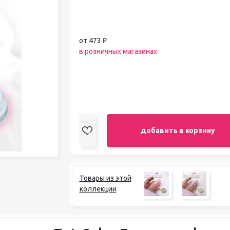
педикюра
Кисти
Лак для ногтей
от 473 ₽
Лампы для сушки ногтей
в розничных магазинах
Лечение и уход за кутикулой и
ногтями
Пилки для ногтей
Полигели
Расходные материалы
Средства для кислотного и
щелочного педикюра
Стерилизаторы
добавить в корзину
Оборудование
Товары из этой
коллекции