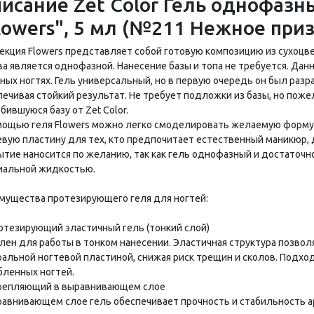
исание Zet Color Гель однофазн
lowers", 5 мл (№211 Нежное при
екция Flowers представляет собой готовую композицию из сухоцв
ва является однофазной. Нанесение базы и топа не требуется. Да
ных ногтях. Гель универсальный, но в первую очередь он был раз
печивая стойкий результат. Не требует подложки из базы, но по
ившуюся базу от Zet Color.
мощью геля Flowers можно легко смоделировать желаемую форму 
евую пластину для тех, кто предпочитает естественный маникюр, 
ытие наносится по желанию, так как гель однофазный и достаточно
иальной жидкостью.
мущества протезирующего геля для ногтей:
отезирующий эластичный гель (тонкий слой)
лен для работы в тонком нанесении. Эластичная структура позвол
ральной ногтевой пластиной, снижая риск трещин и сколов. Подх
бленных ногтей.
репляющий в выравнивающем слое
равнивающем слое гель обеспечивает прочность и стабильность а