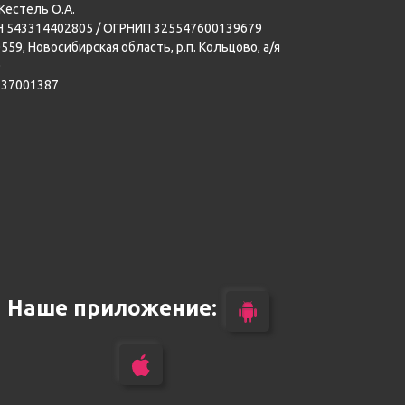
Кестель О.А.
 543314402805 / ОГРНИП 325547600139679
559, Новосибирская область, р.п. Кольцово, а/я
0
137001387
Наше приложение: