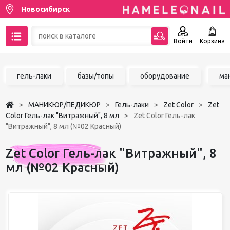
Новосибирск
Войти
Корзина
89137001387
гель-лаки
базы/топы
оборудование
ма
Написать на email
МАНИКЮР/ПЕДИКЮР
Гель-лаки
Zet Color
Zet
Чат в MAX
Color Гель-лак "Витражный", 8 мл
Zet Color Гель-лак
"Витражный", 8 мл (№02 Красный)
Акции
Zet Color Гель-лак "Витражный", 8
Избранное
мл (№02 Красный)