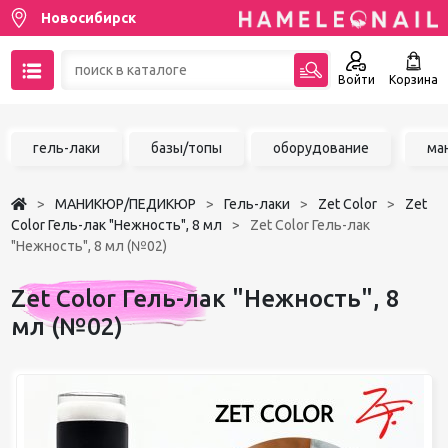
Новосибирск
Войти
Корзина
89137001387
гель-лаки
базы/топы
оборудование
ма
Написать на email
МАНИКЮР/ПЕДИКЮР
Гель-лаки
Zet Color
Zet
Чат в MAX
Color Гель-лак "Нежность", 8 мл
Zet Color Гель-лак
"Нежность", 8 мл (№02)
Акции
Zet Color Гель-лак "Нежность", 8
Избранное
мл (№02)