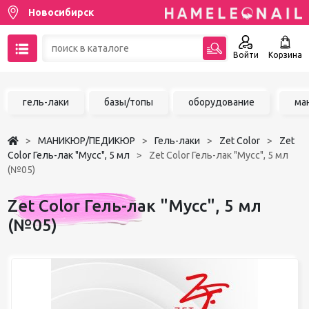
Новосибирск
Войти
Корзина
89137001387
гель-лаки
базы/топы
оборудование
ма
Написать на email
МАНИКЮР/ПЕДИКЮР
Гель-лаки
Zet Color
Zet
Чат в MAX
Color Гель-лак "Мусс", 5 мл
Zet Color Гель-лак "Мусс", 5 мл
(№05)
Акции
Zet Color Гель-лак "Мусс", 5 мл
Избранное
(№05)