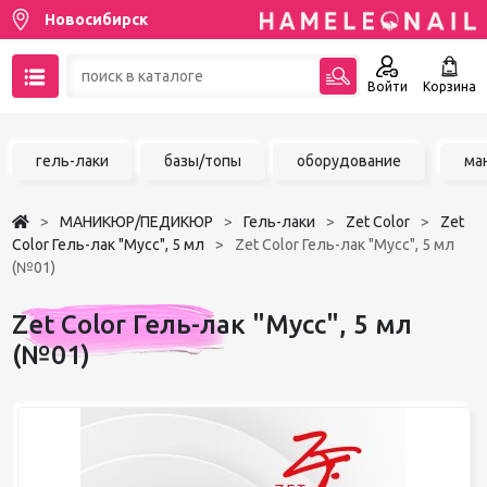
Новосибирск
Войти
Корзина
89137001387
гель-лаки
базы/топы
оборудование
ма
Написать на email
МАНИКЮР/ПЕДИКЮР
Гель-лаки
Zet Color
Zet
Чат в MAX
Color Гель-лак "Мусс", 5 мл
Zet Color Гель-лак "Мусс", 5 мл
(№01)
Акции
Zet Color Гель-лак "Мусс", 5 мл
Избранное
(№01)