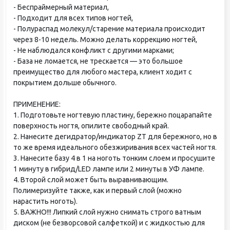
- Беспраймерный материал,
- Подходит для всех типов ногтей,
- Полураспад молекул/старение материала происходит
через 8-10 недель. Можно делать коррекцию ногтей,
- Не наблюдался конфликт с другими марками;
- База не ломается, не трескается — это большое
преимущество для любого мастера, клиент ходит с
покрытием дольше обычного.
ПРИМЕНЕНИЕ:
1. Подготовьте ногтевую пластину, бережно поцарапайте
поверхность ногтя, опилите свободный край.
2. Нанесите дегидратор/индикатор ZT для бережного, но в
то же время идеального обезжиривания всех частей ногтя.
3. Нанесите базу 4 в 1 на ноготь тонким слоем и просушите
1 минуту в гибрид/LED лампе или 2 минуты в УФ лампе.
4. Второй слой может быть выравнивающим.
Полимеризуйте также, как и первый слой (можно
нарастить ноготь).
5. ВАЖНО!!! Липкий слой нужно снимать строго ватным
диском (не безворсовой салфеткой) и с жидкостью для