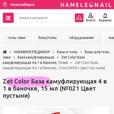
Новосибирск
Войти
Корзина
89137001387
гель-лаки
базы/топы
оборудование
ма
Написать на email
МАНИКЮР/ПЕДИКЮР
Базы и топы
Базы для гель-
Чат в MAX
лака
База камуфлирующая
Zet Color База
камуфлирующая 4 в 1 в баночке, 15 мл
Zet Color База
камуфлирующая 4 в 1 в баночке, 15 мл (№021 Цвет пустыни)
Акции
Zet Color База камуфлирующая 4 в
Избранное
1 в баночке, 15 мл (№021 Цвет
пустыни)