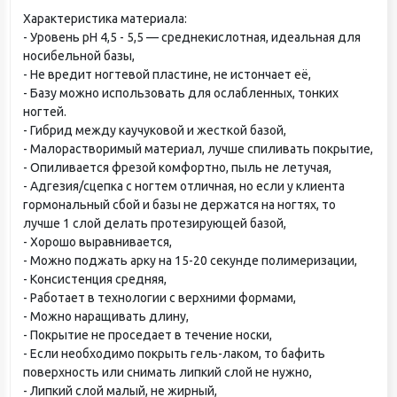
Характеристика материала:
- Уровень рН 4,5 - 5,5 — среднекислотная, идеальная для
носибельной базы,
- Не вредит ногтевой пластине, не истончает её,
- Базу можно использовать для ослабленных, тонких
ногтей.
- Гибрид между каучуковой и жесткой базой,
- Малорастворимый материал, лучше спиливать покрытие,
- Опиливается фрезой комфортно, пыль не летучая,
- Адгезия/сцепка с ногтем отличная, но если у клиента
гормональный сбой и базы не держатся на ногтях, то
лучше 1 слой делать протезирующей базой,
- Хорошо выравнивается,
- Можно поджать арку на 15-20 секунде полимеризации,
- Консистенция средняя,
- Работает в технологии с верхними формами,
- Можно наращивать длину,
- Покрытие не проседает в течение носки,
- Если необходимо покрыть гель-лаком, то бафить
поверхность или снимать липкий слой не нужно,
- Липкий слой малый, не жирный,