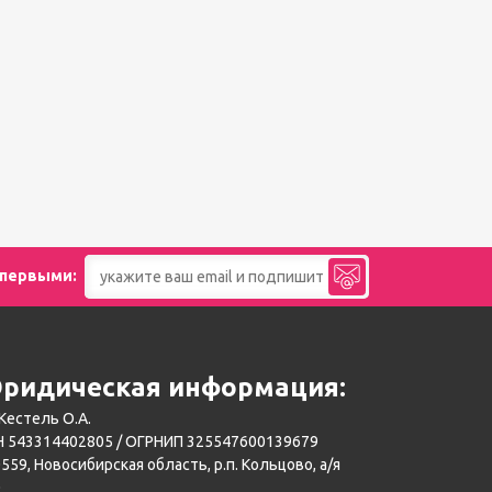
 первыми:
ридическая информация:
Кестель О.А.
 543314402805 / ОГРНИП 325547600139679
559, Новосибирская область, р.п. Кольцово, а/я
0