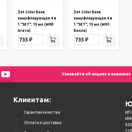
Zet Color База
Zet Color База
камуфлирующая 4 в
камуфлирующая 4 в
1 "SET", 15 мл (№05
1 "SET", 15 мл (№01
Агата)
Белла)
735
₽
735
₽
Узнавайте об акциях и новинках
Клиентам:
Ю
Гарантии качества
ИП 
ИНН
Оплата и доставка
630
21