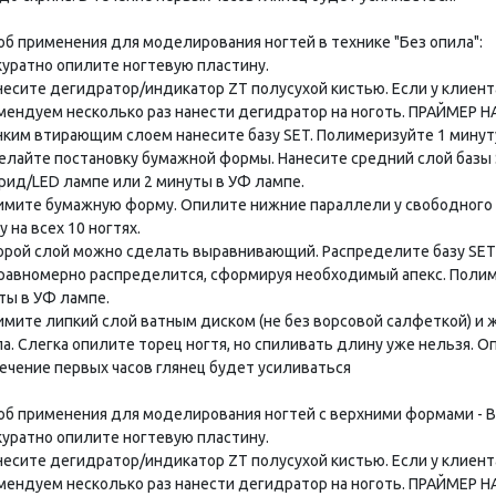
об применения для моделирования ногтей в технике "Без опила":
ккуратно опилите ногтевую пластину.
анесите дегидратор/индикатор ZT полусухой кистью. Если у клиент
мендуем несколько раз нанести дегидратор на ноготь. ПРАЙМЕР 
онким втирающим слоем нанесите базу SET. Полимеризуйте 1 минут
делайте постановку бумажной формы. Нанесите средний слой базы
брид/LED лампе или 2 минуты в УФ лампе.
нимите бумажную форму. Опилите нижние параллели у свободного 
 на всех 10 ногтях.
торой слой можно сделать выравнивающий. Распределите базу SET 
 равномерно распределится, сформируя необходимый апекс. Полим
ты в УФ лампе.
нимите липкий слой ватным диском (не без ворсовой салфеткой) и
а. Слегка опилите торец ногтя, но спиливать длину уже нельзя. О
течение первых часов глянец будет усиливаться
об применения для моделирования ногтей с верхними формами - 
ккуратно опилите ногтевую пластину.
анесите дегидратор/индикатор ZT полусухой кистью. Если у клиент
мендуем несколько раз нанести дегидратор на ноготь. ПРАЙМЕР 