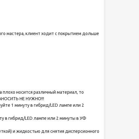
бого мастера, клиент ходит с покрытием дольше
а плохо носится различный материал, то
НАНОСИТЬ НЕ НУЖНО!!!
йте 1 минуту в гибрид/LED лампе или 2
у в гибрид/LED лампе или 2 минуты в УФ
еткой) и жидкостью для снятия дисперсионного