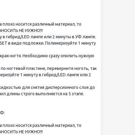
а плохо носится различный материал, то
НАНОСИТЬ НЕ НУЖНО!!!
у в гибрид/LED лампе или 2 минуты в УФ лампе.
 SET в виде подложки. Полимеризуйте 1 минуту
края ногтя. Необходимо сразу опилить нужную
по ногтевой пластине, переверните ноготь, так
еризуйте 1 минуту в гибрид/LED лампе или 2
 жидкостью для снятия дисперсионного слоя до
пил длины строго выполняется на 5 этапе.
ВФ:
а плохо носится различный материал, то
НАНОСИТЬ НЕ НУЖНО!!!