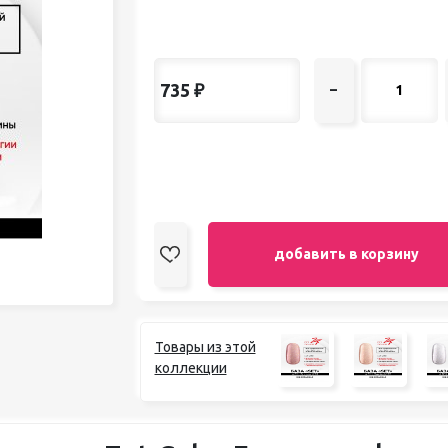
педикюра
Кисти
Лак для ногтей
Лампы для сушки ногтей
735
₽
–
Лечение и уход за кутикулой и
ногтями
Пилки для ногтей
Полигели
Расходные материалы
Средства для кислотного и
щелочного педикюра
Стерилизаторы
добавить в корзину
Оборудование
Товары из этой
коллекции