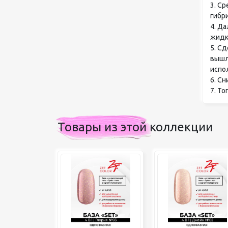
3. С
гибр
4. Д
жидк
5. С
вышл
испо
6. С
7. Т
Товары из этой коллекции