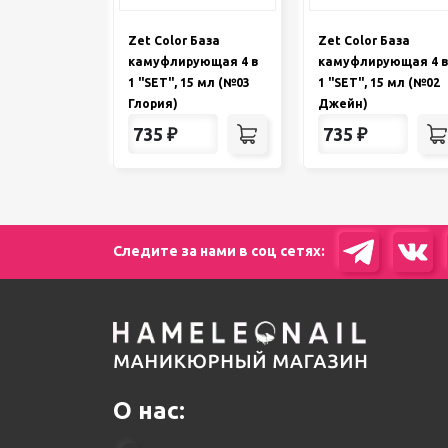
Zet Color База
Zet Color База
камуфлирующая 4 в
камуфлирующая 4 в
1 "SET", 15 мл (№03
1 "SET", 15 мл (№02
Глория)
Джейн)
735
₽
735
₽
Следите за нами в соц сетях:
О нас: