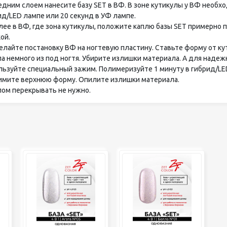
редним слоем нанесите базу SET в ВФ. В зоне кутикулы у ВФ необх
ид/LED лампе или 20 секунд в УФ лампе.
алее в ВФ, где зона кутикулы, положите каплю базы SET примерно
ой.
делайте постановку ВФ на ногтевую пластину. Ставьте форму от ку
а немного из под ногтя. Убирите излишки материала. А для надеж
льзуйте специальный зажим. Полимеризуйте 1 минуту в гибрид/LE
нимите верхнюю форму. Опилите излишки материала.
опом перекрывать не нужно.