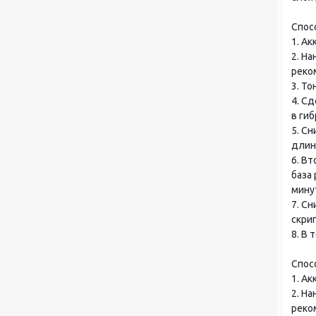
Спос
1. А
2. Н
реко
3. Т
4. С
в ги
5. С
длину
6. В
база
мину
7. С
скрип
8. В 
Спос
1. А
2. Н
реко