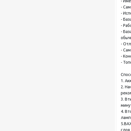
- Им
- Са
- Ис
- Ба
- Ра
- Ба
обыч
- Отл
- Са
- Кон
- То
Спос
1. А
2. Н
реко
3. В
мину
4. В
ламп
5.ВА
слоя 