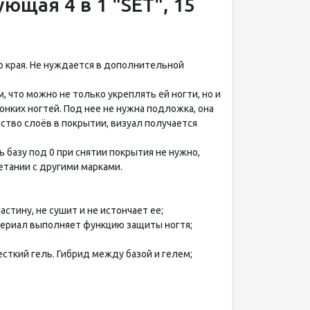
ющая 4 в 1 "SET", 15
 края. Не нуждается в дополнительной
, что можно не только укреплять ей ногти, но и
нких ногтей. Под нее не нужна подложка, она
ство слоёв в покрытии, визуал получается
 базу под 0 при снятии покрытия не нужно,
етании с другими марками.
астину, не сушит и не истончает ее;
териал выполняет функцию защиты ногтя;
жесткий гель. Гибрид между базой и гелем;