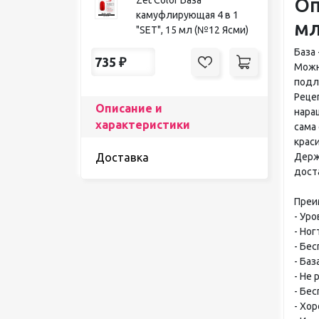
Оп
камуфлирующая 4 в 1
мл
"SET", 15 мл (№12 Ясми)
База
735
₽
Можн
подл
Рецеп
Описание и
нара
характеристики
сама
крас
Держи
Доставка
дост
Преи
- Уро
- Но
- Бе
- Баз
- Не
- Бе
- Хор