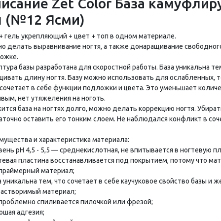
исание Zet Color База камуфлиру
 (№12 Ясми)
 + гель укрепляющий + цвет + топ в одном материале.
о делать выравнивание ногтя, а также донаращивание свободного
ожке.
тура базы разработана для скоростной работы. База уникальна тем
щивать длину ногтя. Базу можно использовать для ослабленных, то
 сочетает в себе функции подложки и цвета. Это уменьшает количе
ивым, нет утяжеления на ноготь.
тся база на ногтях долго, можно делать коррекцию ногтя. Убирать
аточно оставить его тонким слоем. Не наблюдался конфликт в соч
мущества и характеристика материала:
вень рН 4,5 - 5,5 — среднекислотная, не впитывается в ногтевую пл
гтевая пластина восстанавливается под покрытием, потому что ма
спраймерный материал;
а уникальна тем, что сочетает в себе каучуковое свойство базы и 
 растворимый материал;
спроблемно спиливается пилочкой или фрезой;
ошая адгезия;