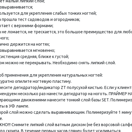
еет малый липкий слой;
мовыравнивается;
пользуется для укрепления слабых тонких ногтей;
за прошла тест садоводов и огородников;
ботает с верхними формами;
за не ломается, не трескается, это большое преимущество для лю
ного;
ично держится на ногтях;
мовыравнивается мгновенно;
систенция средняя, ближе к густой;
пом можно не перекрывать. Необходимо снять липкий слой.
об применения для укрепления натуральных ногтей:
ккуратно опилите ногтевую пластину.
анесите дегидратор/индикатор ZT полусухой кистью. Если у клиент
мендуем несколько раз нанести дегидратор на ноготь. ПРАЙМЕР 
тирающими движениями нанесите тонкий слой базы SET. Полимеризу
ты в УФ лампе.
торой слой можно сделать выравнивающим. Полимеризуйте 1 минут
е.
ЖНО!!! Снимите липкий слой ватным диском (не без ворсовой салф
до скрипа. В течение первых часов глянец будет усиливаться.