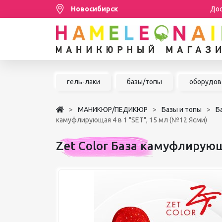
Новосибирск
Дос
Распродажа
гель-лаки
базы/топы
оборудов
МАНИКЮР/ПЕДИКЮР
МАНИКЮР/ПЕДИКЮР
Базы и топы
Б
НАРАЩИВАНИЕ РЕСНИЦ
камуфлирующая 4 в 1 "SET", 15 мл (№12 Ясми)
ШУГАРИНГ/ДЕПИЛЯЦИЯ
Zet Color База камуфлирующ
УХОД
АКСЕССУАРЫ
БРЕНДЫ