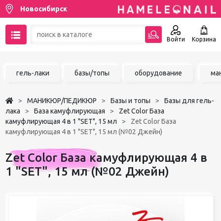
Новосибирск
Войти
Корзина
89137001387
гель-лаки
базы/топы
оборудование
ма
Написать на email
МАНИКЮР/ПЕДИКЮР
Базы и топы
Базы для гель-
Чат в MAX
лака
База камуфлирующая
Zet Color База
камуфлирующая 4 в 1 "SET", 15 мл
Zet Color База
камуфлирующая 4 в 1 "SET", 15 мл (№02 Джейн)
Акции
Zet Color База камуфлирующая 4 в
Избранное
1 "SET", 15 мл (№02 Джейн)