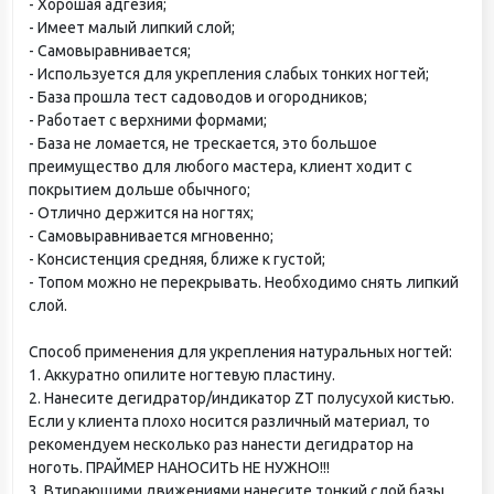
- Хорошая адгезия;
- Имеет малый липкий слой;
- Самовыравнивается;
- Используется для укрепления слабых тонких ногтей;
- База прошла тест садоводов и огородников;
- Работает с верхними формами;
- База не ломается, не трескается, это большое
преимущество для любого мастера, клиент ходит с
покрытием дольше обычного;
- Отлично держится на ногтях;
- Самовыравнивается мгновенно;
- Консистенция средняя, ближе к густой;
- Топом можно не перекрывать. Необходимо снять липкий
слой.
Способ применения для укрепления натуральных ногтей:
1. Аккуратно опилите ногтевую пластину.
2. Нанесите дегидратор/индикатор ZT полусухой кистью.
Если у клиента плохо носится различный материал, то
рекомендуем несколько раз нанести дегидратор на
ноготь. ПРАЙМЕР НАНОСИТЬ НЕ НУЖНО!!!
3. Втирающими движениями нанесите тонкий слой базы