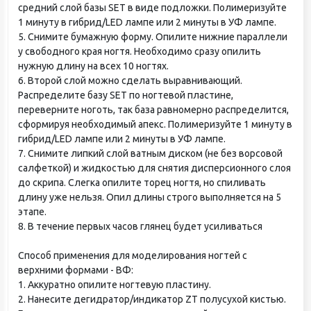
средний слой базы SET в виде подложки. Полимеризуйте
1 минуту в гибрид/LED лампе или 2 минуты в УФ лампе.
5. Снимите бумажную форму. Опилите нижние параллели
у свободного края ногтя. Необходимо сразу опилить
нужную длину на всех 10 ногтях.
6. Второй слой можно сделать выравнивающий.
Распределите базу SET по ногтевой пластине,
переверните ноготь, так база равномерно распределится,
сформируя необходимый апекс. Полимеризуйте 1 минуту в
гибрид/LED лампе или 2 минуты в УФ лампе.
7. Снимите липкий слой ватным диском (не без ворсовой
салфеткой) и жидкостью для снятия дисперсионного слоя
до скрипа. Слегка опилите торец ногтя, но спиливать
длину уже нельзя. Опил длины строго выполняется на 5
этапе.
8. В течение первых часов глянец будет усиливаться
Способ применения для моделирования ногтей с
верхними формами - ВФ:
1. Аккуратно опилите ногтевую пластину.
2. Нанесите дегидратор/индикатор ZT полусухой кистью.