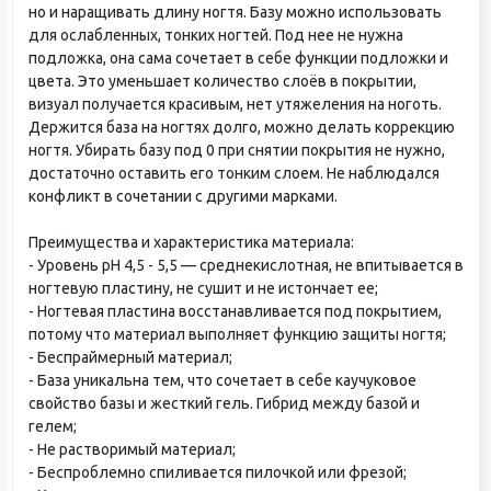
но и наращивать длину ногтя. Базу можно использовать
для ослабленных, тонких ногтей. Под нее не нужна
подложка, она сама сочетает в себе функции подложки и
цвета. Это уменьшает количество слоёв в покрытии,
визуал получается красивым, нет утяжеления на ноготь.
Держится база на ногтях долго, можно делать коррекцию
ногтя. Убирать базу под 0 при снятии покрытия не нужно,
достаточно оставить его тонким слоем. Не наблюдался
конфликт в сочетании с другими марками.
Преимущества и характеристика материала:
- Уровень рН 4,5 - 5,5 — среднекислотная, не впитывается в
ногтевую пластину, не сушит и не истончает ее;
- Ногтевая пластина восстанавливается под покрытием,
потому что материал выполняет функцию защиты ногтя;
- Беспраймерный материал;
- База уникальна тем, что сочетает в себе каучуковое
свойство базы и жесткий гель. Гибрид между базой и
гелем;
- Не растворимый материал;
- Беспроблемно спиливается пилочкой или фрезой;