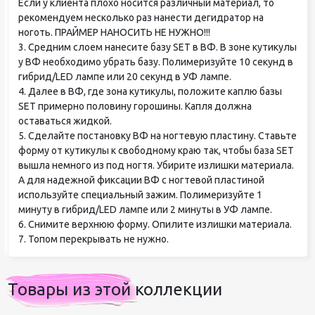
Если у клиента плохо носится различный материал, то
рекомендуем несколько раз нанести дегидратор на
ноготь. ПРАЙМЕР НАНОСИТЬ НЕ НУЖНО!!!
3. Средним слоем нанесите базу SET в ВФ. В зоне кутикулы
у ВФ необходимо убрать базу. Полимеризуйте 10 секунд в
гибрид/LED лампе или 20 секунд в УФ лампе.
4. Далее в ВФ, где зона кутикулы, положите каплю базы
SET примерно половину горошины. Капля должна
оставаться жидкой.
5. Сделайте постановку ВФ на ногтевую пластину. Ставьте
форму от кутикулы к свободному краю так, чтобы база SET
вышла немного из под ногтя. Убирите излишки материала.
А для надежной фиксации ВФ с ногтевой пластиной
используйте специальный зажим. Полимеризуйте 1
минуту в гибрид/LED лампе или 2 минуты в УФ лампе.
6. Снимите верхнюю форму. Опилите излишки материала.
7. Топом перекрывать не нужно.
Товары из этой коллекции