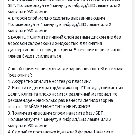
SET. Полимеризуйте 1 минуту в гибрид/LED лампе или 2
минуты в УФ лампе.
4. Второй слой можно сделать выравнивающим.
Полимеризуйте 1 минуту в гибрид/LED лампе или 2
минуты в УФ лампе.
5.ВАЖНО!!! Снимите липкий слой ватным диском (не без
ворсовой салфеткой) и жидкостью для снятия
дисперсионного слоя до скрипа. В течение первых часов
глянец будет усиливаться.
Способ применения для моделирования ногтей в технике
"Без опила":
1. Аккуратно опилите ногтевую пластину.
2. Нанесите дегидратор/индикатор ZT полусухой кистью.
Если у клиента плохо носится различный материал, то
рекомендуем несколько раз нанести дегидратор на
ноготь. ПРАЙМЕР НАНОСИТЬ НЕ НУЖНО!!!
3. Тонким втирающим слоем нанесите базу SET.
Полимеризуйте 1 минуту в гибрид/LED лампе или 2
минуты в УФ лампе.
4. Сделайте постановку бумажной формы. Нанесите