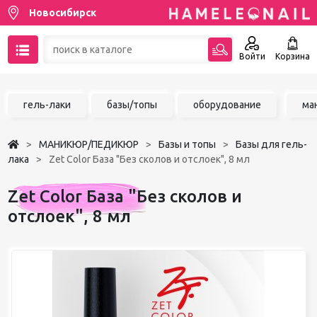
Новосибирск
Войти
Корзина
89137001387
гель-лаки
базы/топы
оборудование
ма
Написать на email
МАНИКЮР/ПЕДИКЮР
Базы и топы
Базы для гель-
Чат в MAX
лака
Zet Color База "Без сколов и отслоек", 8 мл
Акции
Zet Color База "Без сколов и
отслоек", 8 мл
Избранное