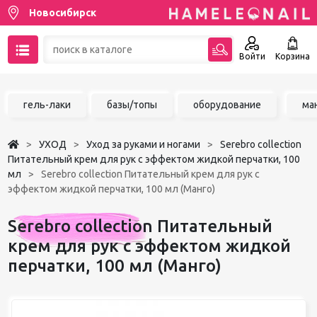
Новосибирск
Войти
Корзина
89137001387
гель-лаки
базы/топы
оборудование
ма
Написать на email
УХОД
Уход за руками и ногами
Serebro collection
Чат в MAX
Питательный крем для рук с эффектом жидкой перчатки, 100
мл
Serebro collection Питательный крем для рук с
эффектом жидкой перчатки, 100 мл (Манго)
Акции
Serebro collection Питательный
Избранное
крем для рук с эффектом жидкой
перчатки, 100 мл (Манго)