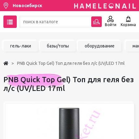
Новосибирск
Войти
Корзина
89137001387
гель-лаки
базы/топы
оборудование
ма
Написать на email
PNB Quick Top Gel) Топ для геля без л/с (UV/LED 17ml
Чат в MAX
PNB Quick Top Gel) Топ для геля без
Акции
л/с (UV/LED 17ml
Избранное