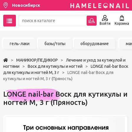
Новосибирск
Войти
Корзина
89137001387
гель-лаки
базы/топы
оборудование
ма
Написать на email
МАНИКЮР/ПЕДИКЮР
Лечение и уход за кутикулой и
Чат в MAX
ногтями
Воск для кутикулы и ногтей
LONGE nail-bar Воск
для кутикулы и ногтей М, 3 г
LONGE nail-bar Воск для
кутикулы и ногтей М, 3 г (Пряность)
Акции
LONGE nail-bar Воск для кутикулы и
Избранное
ногтей М, 3 г (Пряность)