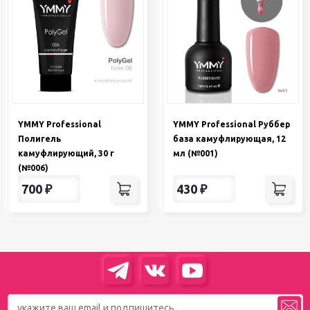
YMMY Professional
YMMY Professional Руббер
Полигель
база камуфлирующая, 12
камуфлирующий, 30 г
мл (№001)
(№006)
700
₽
430
₽