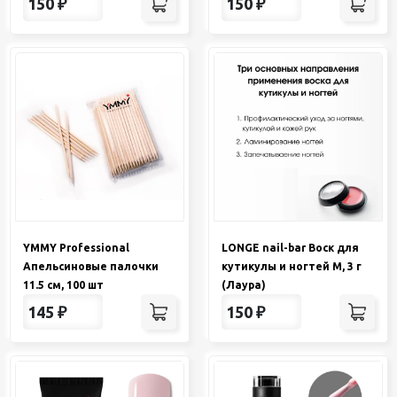
150
₽
150
₽
YMMY Professional
LONGE nail-bar Воск для
Апельсиновые палочки
кутикулы и ногтей М, 3 г
11.5 см, 100 шт
(Лаура)
145
₽
150
₽