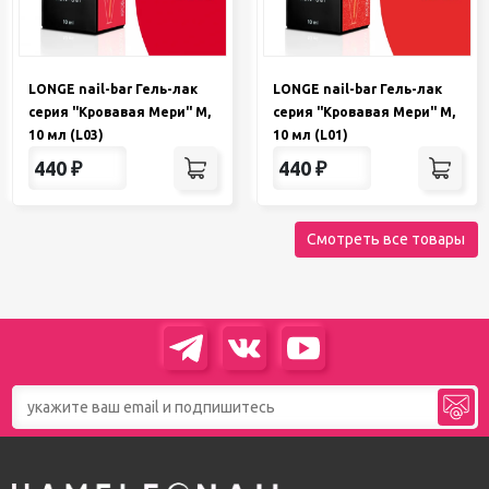
LONGE nail-bar Гель-лак
LONGE nail-bar Гель-лак
серия "Кровавая Мери" М,
серия "Кровавая Мери" М,
10 мл (L03)
10 мл (L01)
440
₽
440
₽
Смотреть все товары