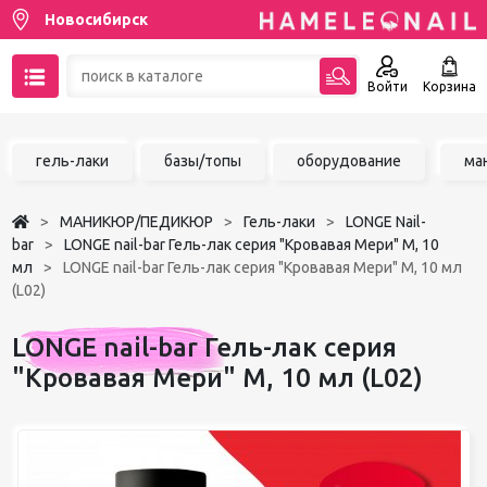
Новосибирск
Войти
Корзина
89137001387
гель-лаки
базы/топы
оборудование
ма
Написать на email
МАНИКЮР/ПЕДИКЮР
Гель-лаки
LONGE Nail-
Чат в MAX
bar
LONGE nail-bar Гель-лак серия "Кровавая Мери" М, 10
мл
LONGE nail-bar Гель-лак серия "Кровавая Мери" М, 10 мл
(L02)
Акции
LONGE nail-bar Гель-лак серия
Избранное
"Кровавая Мери" М, 10 мл (L02)