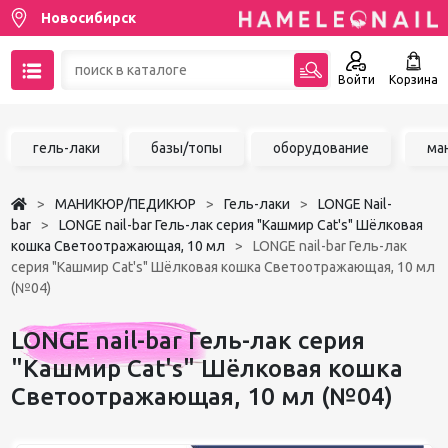
Новосибирск
Войти
Корзина
89137001387
гель-лаки
базы/топы
оборудование
ма
Написать на email
МАНИКЮР/ПЕДИКЮР
Гель-лаки
LONGE Nail-
Чат в MAX
bar
LONGE nail-bar Гель-лак серия "Кашмир Cat's" Шёлковая
кошка Светоотражающая, 10 мл
LONGE nail-bar Гель-лак
серия "Кашмир Cat's" Шёлковая кошка Светоотражающая, 10 мл
Акции
(№04)
Избранное
LONGE nail-bar Гель-лак серия
"Кашмир Cat's" Шёлковая кошка
Светоотражающая, 10 мл (№04)