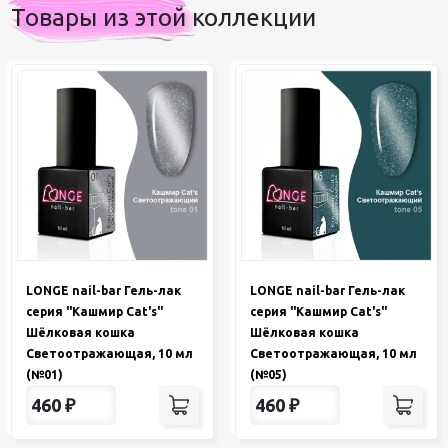
Товары из этой коллекции
LONGE nail-bar Гель-лак
LONGE nail-bar Гель-лак
серия "Кашмир Cat's"
серия "Кашмир Cat's"
Шёлковая кошка
Шёлковая кошка
Светоотражающая, 10 мл
Светоотражающая, 10 мл
(№01)
(№05)
460
₽
460
₽