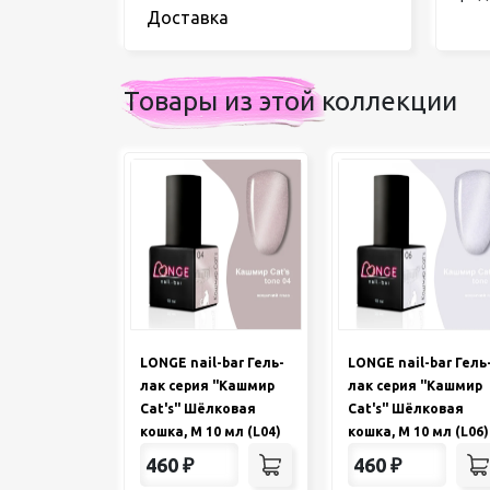
Доставка
Товары из этой коллекции
LONGE nail-bar Гель-
LONGE nail-bar Гель
лак серия "Кашмир
лак серия "Кашмир
Cat's" Шёлковая
Cat's" Шёлковая
кошка, M 10 мл (L04)
кошка, M 10 мл (L06)
460
₽
460
₽