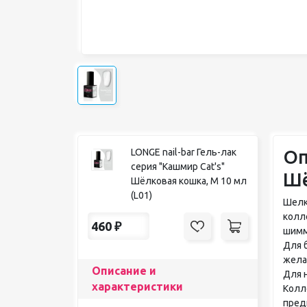
Оп
LONGE nail-bar Гель-лак
серия "Кашмир Cat's"
Шё
Шёлковая кошка, M 10 мл
(L01)
Шелк
колл
460
₽
шимм
Для 
жела
Описание и
Для 
характеристики
Колл
пред