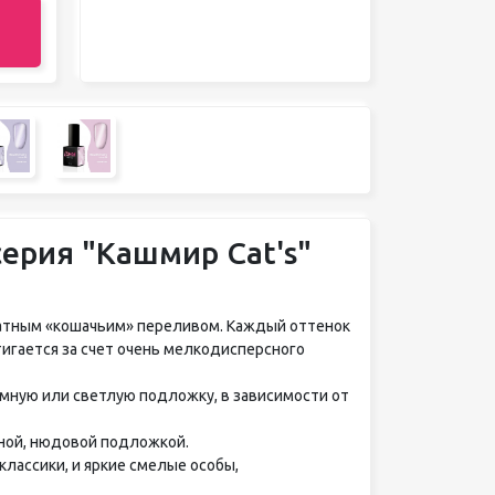
серия "Кашмир Cat's"
икатным «кошачьим» переливом. Каждый оттенок
игается за счет очень мелкодисперсного
емную или светлую подложку, в зависимости от
чной, нюдовой подложкой.
лассики, и яркие смелые особы,