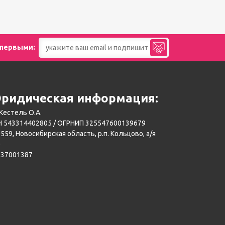
 первыми:
ридическая информация:
Кестель О.А.
 543314402805 / ОГРНИП 325547600139679
559, Новосибирская область, р.п. Кольцово, а/я
0
137001387