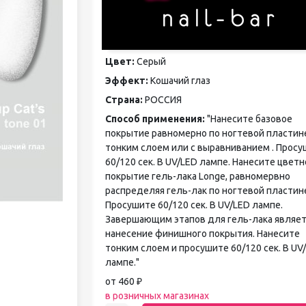
педикюра
Кисти
Лак для ногтей
Лампы для сушки ногтей
Цвет:
Серый
Лечение и уход за кутикулой и
Эффект:
Кошачий глаз
ногтями
Пилки для ногтей
Страна:
РОССИЯ
Полигели
Способ применения:
"Нанесите базовое
Расходные материалы
покрытие равномерно по ногтевой пластин
Средства для кислотного и
тонким слоем или с выравниванием . Прос
щелочного педикюра
60/120 сек. В UV/LED лампе. Нанесите цветн
Стерилизаторы
покрытие гель-лака Longe, равномервно
Оборудование
распределяя гель-лак по ногтевой пластин
Просушите 60/120 сек. В UV/LED лампе.
Завершающим этапов для гель-лака являет
нанесение финишного покрытия. Нанесите
тонким слоем и просушите 60/120 сек. В UV
лампе."
от 460 ₽
в розничных магазинах