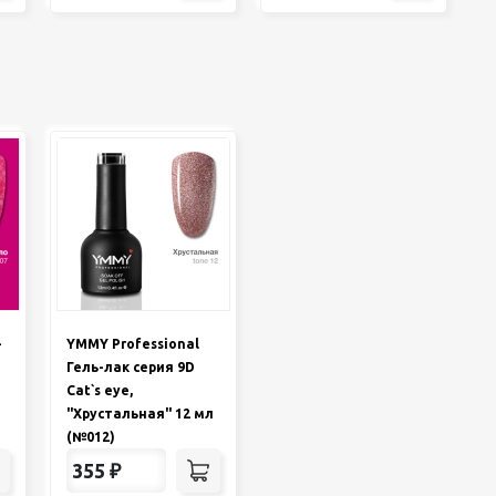
-
YMMY Professional
Гель-лак серия 9D
Cat`s eye,
"Хрустальная" 12 мл
(№012)
355
₽