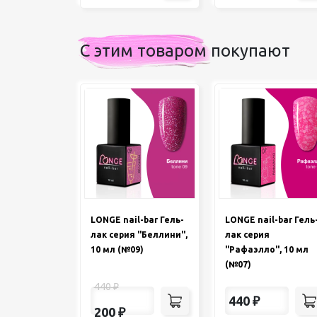
С этим товаром покупают
LONGE nail-bar Гель-
LONGE nail-bar Гель
лак серия "Беллини",
лак серия
10 мл (№09)
"Рафаэлло", 10 мл
(№07)
440
₽
440
₽
200
₽