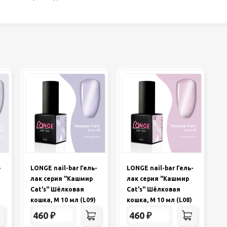
-
LONGE nail-bar Гель-
LONGE nail-bar Гель-
лак серия "Кашмир
лак серия "Кашмир
Cat's" Шёлковая
Cat's" Шёлковая
кошка, M 10 мл (L09)
кошка, M 10 мл (L08)
460
₽
460
₽