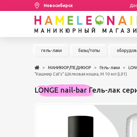
Новосибирск
Дос
Распродажа
гель-лаки
базы/топы
оборудов
МАНИКЮР/ПЕДИКЮР
МАНИКЮР/ПЕДИКЮР
Гель-лаки
LONG
НАРАЩИВАНИЕ РЕСНИЦ
"Кашмир Cat's" Шёлковая кошка, M 10 мл (L01)
ШУГАРИНГ/ДЕПИЛЯЦИЯ
LONGE nail-bar Гель-лак се
УХОД
АКСЕССУАРЫ
БРЕНДЫ