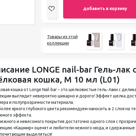
добавить в корзину
Товары из этой
коллекции
исание LONGE nail-bar Гель-лак 
лковая кошка, M 10 мл (L01)
овая кошка от Longe Nail-bar – это шелковистые гель-лаки с дел
екции выглядит невероятно шикарно и дорого! Эффект шелка дост
ера и полупрозрачности материала.
более яркого глубокого цвета рекомендуем наносить в 2 слоя на т
емого эффекта.
нежного и невесомого покрытия достаточно одного слоя с прозра
екцию «Кашмир» оценят и любители нежного нюда, и сдержанные к
почитающие выделяться!