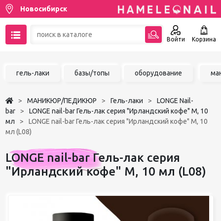
Новосибирск
Войти
Корзина
89137001387
гель-лаки
базы/топы
оборудование
ма
Написать на email
МАНИКЮР/ПЕДИКЮР
Гель-лаки
LONGE Nail-
Чат в MAX
bar
LONGE nail-bar Гель-лак серия "Ирландский кофе" М, 10
мл
LONGE nail-bar Гель-лак серия "Ирландский кофе" М, 10
мл (L08)
Акции
LONGE nail-bar Гель-лак серия
Избранное
"Ирландский кофе" М, 10 мл (L08)