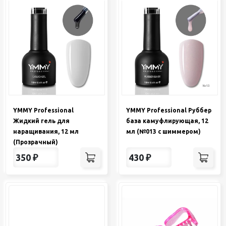
YMMY Professional
YMMY Professional Руббер
Жидкий гель для
база камуфлирующая, 12
наращивания, 12 мл
мл (№013 с шиммером)
(Прозрачный)
350
₽
430
₽