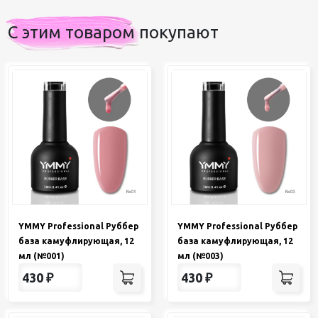
С этим товаром покупают
YMMY Professional Руббер
YMMY Professional Руббер
база камуфлирующая, 12
база камуфлирующая, 12
мл (№001)
мл (№003)
430
₽
430
₽