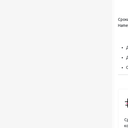
Срок
Hamel
Д
Д
С
С
к