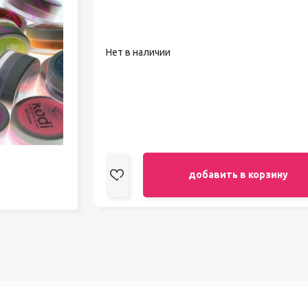
педикюра
Кисти
Лак для ногтей
Нет в наличии
Лампы для сушки ногтей
Лечение и уход за кутикулой и
ногтями
Пилки для ногтей
Полигели
Расходные материалы
Средства для кислотного и
щелочного педикюра
Стерилизаторы
добавить в корзину
Оборудование