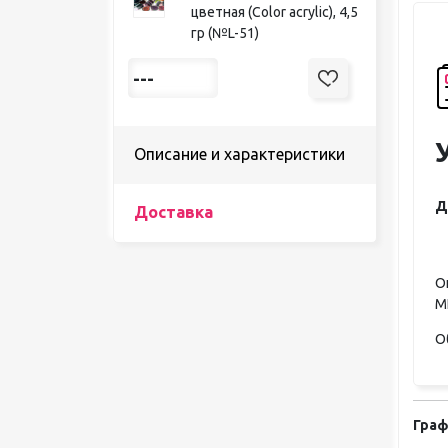
цветная (Color acrylic), 4,5
гр (№L-51)
---
Описание и характеристики
Д
Доставка
О
М
О
Граф