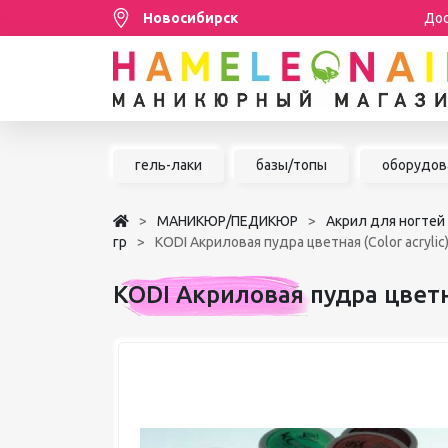
Новосибирск
Дос
Распродажа
гель-лаки
базы/топы
оборудов
МАНИКЮР/ПЕДИКЮР
МАНИКЮР/ПЕДИКЮР
Акрил для ногтей
НАРАЩИВАНИЕ РЕСНИЦ
гр
KODI Акриловая пудра цветная (Color acrylic),
ШУГАРИНГ/ДЕПИЛЯЦИЯ
KODI Акриловая пудра цветная
УХОД
АКСЕССУАРЫ
БРЕНДЫ