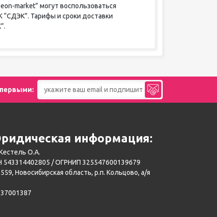
eon-market” могут воспользоваться
К “СДЭК”. Тарифы и сроки доставки
”.
 первыми:
ридическая информация:
Кестель О.А.
 543314402805 / ОГРНИП 325547600139679
559, Новосибирская область, р.п. Кольцово, а/я
0
137001387