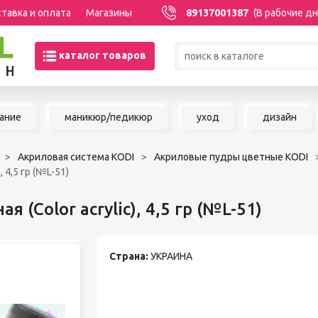
тавка и оплата
Магазины
89137001387
(В рабочие дн
каталог товаров
Товары со скидками по кате
ание
маникюр/педикюр
уход
дизайн
МАНИКЮР/ПЕДИКЮР
НАРАЩИВАНИЕ 
Акриловая система KODI
Акриловые пудры цветные KODI
Акриловая система
Сопутствующие м
 4,5 гр (№L-51)
Аксессуары для мастеров
для наращивания 
Аппаратный маникюр и
 (Color acrylic), 4,5 гр (№L-51)
ШУГАРИНГ/ДЕП
педикюр
Базы и топы
Воск для депиляц
Гели
Воскоплавы
Страна:
УКРАИНА
Гель-краска
Расходные матер
Гель-лаки
депиляции
Дизайны для ногтей
Средства до и по
Жидкости
депиляции и шуга
Инструменты для маникюра и