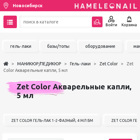
Новосибирск
Войти
Корзина
89137001387
гель-лаки
базы/топы
оборудование
ма
Написать на email
МАНИКЮР/ПЕДИКЮР
Гель-лаки
Zet Color
Zet
Чат в MAX
Color Акварельные капли, 5 мл
Акции
Zet Color Акварельные капли,
5 мл
Избранное
ZET COLOR ГЕЛЬ-ЛАК 1-2-ФАЗНЫЙ, 4 МЛ БМ
ZET COLOR ГЕЛ